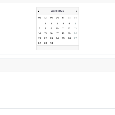
April 2025
Mo
Di
Mi
Do
Fr
Sa
So
1
2
3
4
5
6
7
8
9
10
11
12
13
14
15
16
17
18
19
20
21
22
23
24
25
26
27
28
29
30